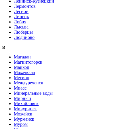
Ленинск-Кузнецкий
Лермонтов
Лесной
Липецк
Лобня
Лысьва
Люберцы
Людиново
м
Магадан
Магнитогорск
Майкоп
Махачкала
Мегион
Междуреченск
Миасс
Минеральные воды
Мирный
Михайловск
Мичуринск
Можайск
Мурманск
Муром