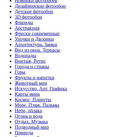
Новинки фотообоев
Дизайнерские фотообои
Детские фотообои
3D фотообои
Флюиды
Абстракция
Фрески современные
Улочки и Дворики
Архитектура. Замки
Вид из окна. Террасы
Водопады
Винтаж, Ретро
Города и страны
Горы
Фрукты и напитки
Животный мир
Искусство. Арт. Графика
Карты мира
Космос, Планеты
Море. Пляж. Пальмы
Небо, облака
Огонь и вода
Отдых. Музыка
Подводный мир
Природа