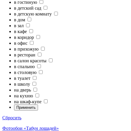
в гостиную
в детский сад
в детскую комнату
в дом
в зал
в кафе
в коридор
в офис
в прихожую
в ресторан
в салон красоты
в спальню
в столовую
в туалет
в школу
на дверь
на кухню
на шкаф-купе
Сбросить
Фотообои «Табун лошадей»