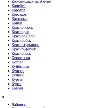
Комсомольск-на-Амуре
Копейск
Королев
Корсаков
Кострома
Кочки
Красногорск
Краснодар
Красное Село
Краснообск
Краснотурьинск
Красноуфимск
Красноярск
Кропоткин
Кстово
Куйбышев
Кунгур
Купино
Курган
Курск
Кызыл
л
Лабинск