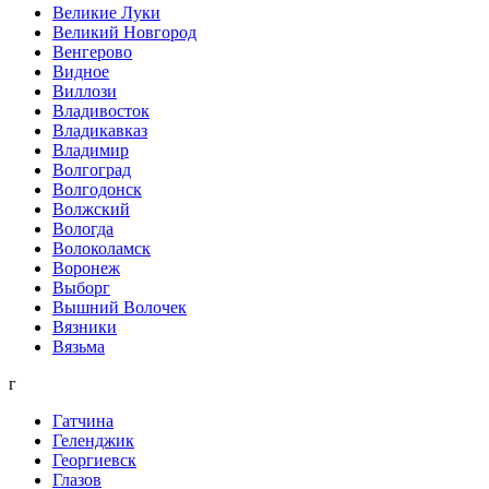
Великие Луки
Великий Новгород
Венгерово
Видное
Виллози
Владивосток
Владикавказ
Владимир
Волгоград
Волгодонск
Волжский
Вологда
Волоколамск
Воронеж
Выборг
Вышний Волочек
Вязники
Вязьма
г
Гатчина
Геленджик
Георгиевск
Глазов