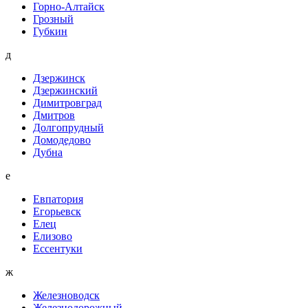
Горно-Алтайск
Грозный
Губкин
д
Дзержинск
Дзержинский
Димитровград
Дмитров
Долгопрудный
Домодедово
Дубна
е
Евпатория
Егорьевск
Елец
Елизово
Ессентуки
ж
Железноводск
Железнодорожный