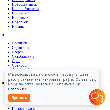
Новошахтинск
Новый Уренгой
Ногинск
Норильск
Ноябрьск
Нягань
о
Обнинск
Одинцово
Озерск
Октябрьский
Орёл
Оренбург
Орехово-Зуево
Орск
Мы используем файлы cookie, чтобы улучшать
работу сайта и анализировать трафик. Оставаясь с
п
нами, вы соглашаетесь на их применение
Подробнее
Павловский Посад
Пенза
Принять
Первоуральск
Пермь
Петрозаводск