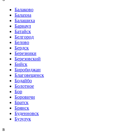
Балаково
Балахна
Балашиха
Барнаул
Батайск
Белгород
Белово
Бердск
Березники
Березовский
Бийск
Биробиджан
Благовещенск
Бодайбо
Болотное
Бор
Боровичи
Братск
Брянск
Буденновск
Бузулук
в