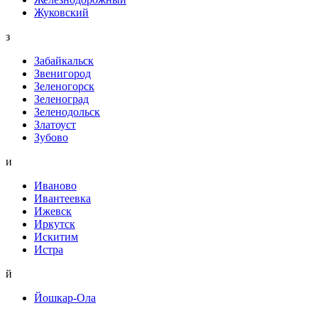
Жуковский
з
Забайкальск
Звенигород
Зеленогорск
Зеленоград
Зеленодольск
Златоуст
Зубово
и
Иваново
Ивантеевка
Ижевск
Иркутск
Искитим
Истра
й
Йошкар-Ола