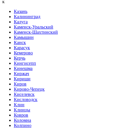
к
Казань
Калининград
Калуга
Каменск-Уральский
Каменск-Шахтинский
Камышин
Канск
Карасук
Кемерово
Керчь
Кингисепп
Кинешма
Киржач
Кириши
Киров
Кирово-Чепецк
Киселевск
Кисловодск
Клин
Клинцы
Ковров
Коломна
Колпино