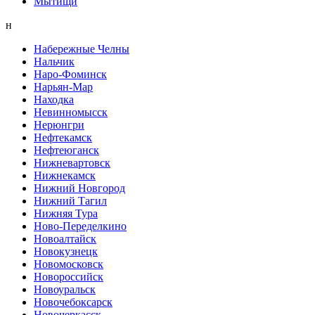
Мытищи
н
Набережные Челны
Нальчик
Наро-Фоминск
Нарьян-Мар
Находка
Невинномысск
Нерюнгри
Нефтекамск
Нефтеюганск
Нижневартовск
Нижнекамск
Нижний Новгород
Нижний Тагил
Нижняя Тура
Ново-Переделкино
Новоалтайск
Новокузнецк
Новомосковск
Новороссийск
Новоуральск
Новочебоксарск
Новочеркасск